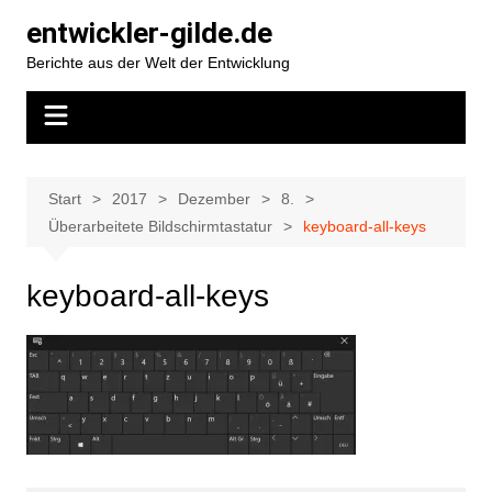
Zum
entwickler-gilde.de
Inhalt
Berichte aus der Welt der Entwicklung
springen
Start
2017
Dezember
8.
Überarbeitete Bildschirmtastatur
keyboard-all-keys
keyboard-all-keys