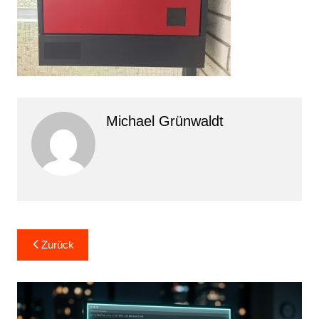
Michael Grünwaldt
Beitragsnavigation
Zurück