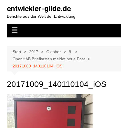
Zum
entwickler-gilde.de
Inhalt
Berichte aus der Welt der Entwicklung
springen
Start
2017
Oktober
9.
OpenHAB Briefkasten meldet neue Post
20171009_140110104_iOS
20171009_140110104_iOS