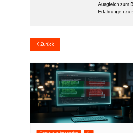
Ausgleich zum B
Erfahrungen zu
Beitragsnavigation
Zurück