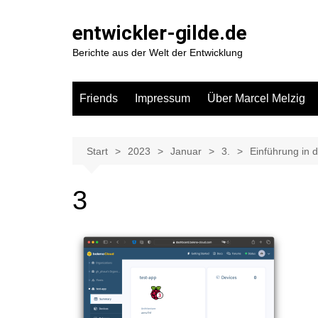
Zum
Inhalt
entwickler-gilde.de
springen
Berichte aus der Welt der Entwicklung
Friends
Impressum
Über Marcel Melzig
Start
2023
Januar
3.
Einführung in 
3