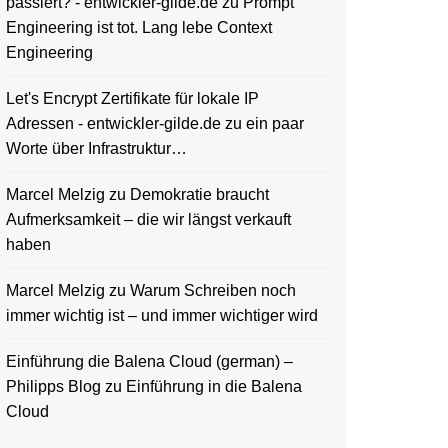
passiert? - entwickler-gilde.de
zu
Prompt
Engineering ist tot. Lang lebe Context
Engineering
Let's Encrypt Zertifikate für lokale IP
Adressen - entwickler-gilde.de
zu
ein paar
Worte über Infrastruktur…
Marcel Melzig
zu
Demokratie braucht
Aufmerksamkeit – die wir längst verkauft
haben
Marcel Melzig
zu
Warum Schreiben noch
immer wichtig ist – und immer wichtiger wird
Einführung die Balena Cloud (german) –
Philipps Blog
zu
Einführung in die Balena
Cloud