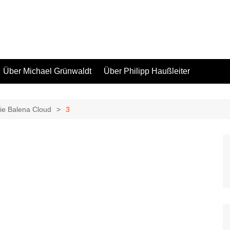
Über Michael Grünwaldt
Über Philipp Haußleiter
die Balena Cloud
3