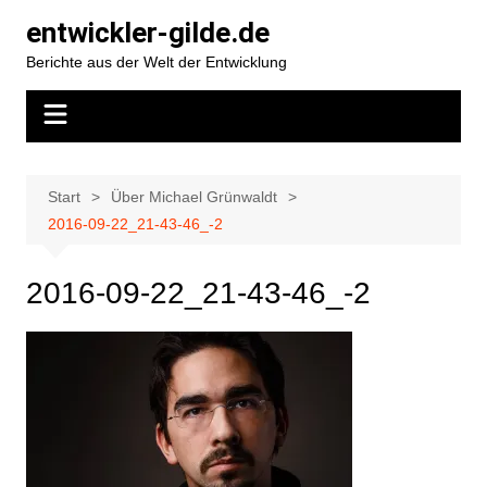
Zum
entwickler-gilde.de
Inhalt
Berichte aus der Welt der Entwicklung
springen
Start
Über Michael Grünwaldt
2016-09-22_21-43-46_-2
2016-09-22_21-43-46_-2