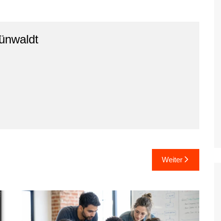
ünwaldt
Weiter