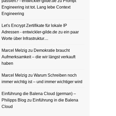
passiert? - entwickler-gilde.de
zu
Prompt
Engineering ist tot. Lang lebe Context
Engineering
Let's Encrypt Zertifikate für lokale IP
Adressen - entwickler-gilde.de
zu
ein paar
Worte über Infrastruktur…
Marcel Melzig
zu
Demokratie braucht
Aufmerksamkeit – die wir längst verkauft
haben
Marcel Melzig
zu
Warum Schreiben noch
immer wichtig ist – und immer wichtiger wird
Einführung die Balena Cloud (german) –
Philipps Blog
zu
Einführung in die Balena
Cloud