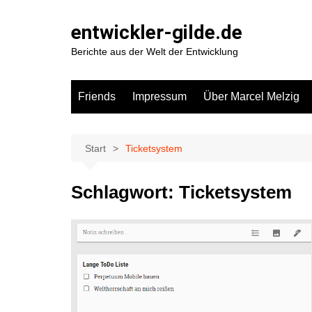
Zum
Inhalt
entwickler-gilde.de
springen
Berichte aus der Welt der Entwicklung
Friends
Impressum
Über Marcel Melzig
Start
Ticketsystem
Schlagwort:
Ticketsystem