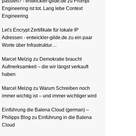
passiert? - entwickler-gilde.de
zu
Prompt
Engineering ist tot. Lang lebe Context
Engineering
Let's Encrypt Zertifikate für lokale IP
Adressen - entwickler-gilde.de
zu
ein paar
Worte über Infrastruktur…
Marcel Melzig
zu
Demokratie braucht
Aufmerksamkeit – die wir längst verkauft
haben
Marcel Melzig
zu
Warum Schreiben noch
immer wichtig ist – und immer wichtiger wird
Einführung die Balena Cloud (german) –
Philipps Blog
zu
Einführung in die Balena
Cloud