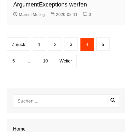
ArgumentExceptions werfen
Marcel Melzig
2020-02-11
0
Seitennummerierung
Zurück
1
2
3
4
5
der
Beiträge
6
…
10
Weiter
Home