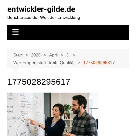
Zum
entwickler-gilde.de
Inhalt
Berichte aus der Welt der Entwicklung
springen
Start
2026
April
3.
Wer Fragen stellt, treibt Qualität
1775028295617
1775028295617