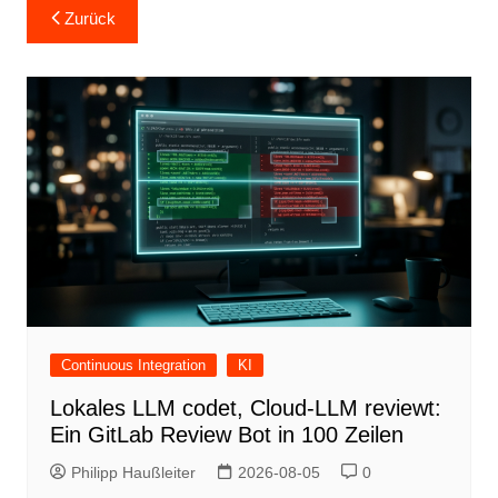
Beitragsnavigation
Zurück
Continuous Integration
KI
Lokales LLM codet, Cloud-LLM reviewt:
Ein GitLab Review Bot in 100 Zeilen
Philipp Haußleiter
2026-08-05
0