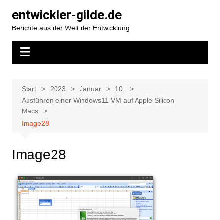
Zum
entwickler-gilde.de
Inhalt
Berichte aus der Welt der Entwicklung
springen
Start
2023
Januar
10.
Ausführen einer Windows11-VM auf Apple Silicon
Macs
Image28
Image28