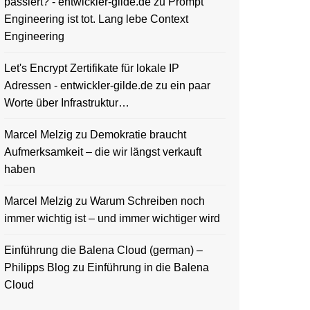
passiert? - entwickler-gilde.de
zu
Prompt
Engineering ist tot. Lang lebe Context
Engineering
Let's Encrypt Zertifikate für lokale IP
Adressen - entwickler-gilde.de
zu
ein paar
Worte über Infrastruktur…
Marcel Melzig
zu
Demokratie braucht
Aufmerksamkeit – die wir längst verkauft
haben
ications/Install\ macOS\ 10.15\ Beta.app/ 10
Marcel Melzig
zu
Warum Schreiben noch
immer wichtig ist – und immer wichtiger wird
Einführung die Balena Cloud (german) –
prox.)...
Philipps Blog
zu
Einführung in die Balena
Cloud