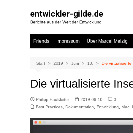
Zum
Inhalt
entwickler-gilde.de
springen
Berichte aus der Welt der Entwicklung
Friends
Impressum
Über Marcel Melzig
Start
2019
Juni
10.
Die virtualisierte
Die virtualisierte Inse
Philipp Haußleiter
2019-06-10
0
Best Practices
,
Dokumentation
,
Entwicklung
,
Mac
,