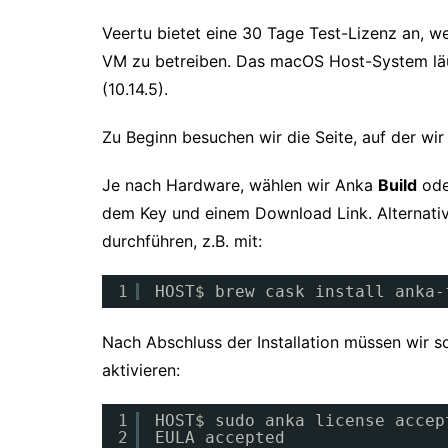
Veertu bietet eine 30 Tage Test-Lizenz an, w
VM zu betreiben. Das macOS Host-System läuf
(10.14.5).
Zu Beginn besuchen wir die Seite, auf der wi
Je nach Hardware, wählen wir Anka
Build
od
dem Key und einem Download Link. Alternativ 
durchführen, z.B. mit:
1
HOST$ brew cask install anka-
Nach Abschluss der Installation müssen wir s
aktivieren:
1
HOST$ sudo anka license accep
2
EULA accepted