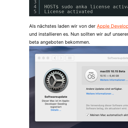
3
4
HOST$ sudo anka license activ
5
License activated
Als nächstes laden wir von der
Apple Develop
und installieren es. Nun sollten wir auf unse
beta angeboten bekommen.