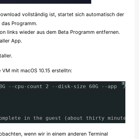
wnload vollständig ist, startet sich automatisch der
kt das Programm.
ion links wieder aus dem Beta Programm entfernen.
aller App.
ller.
 VM mit macOS 10.15 erstelltn:
?
8G --cpu-count 2 --disk-size 60G --app  /Appl
omplete in the guest (about thirty minutes ap
beobachten, wenn wir in einem anderen Terminal