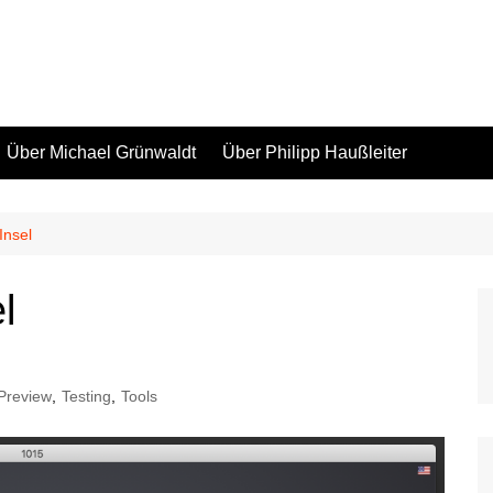
Über Michael Grünwaldt
Über Philipp Haußleiter
 Insel
l
Preview
,
Testing
,
Tools