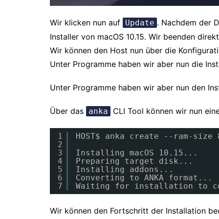
Wir klicken nun auf
. Nachdem der Do
Update
Installer von macOS 10.15. Wir beenden dire
Wir können den Host nun über die Konfigurat
Unter Programme haben wir aber nun die Inst
Unter Programme haben wir aber nun den Insta
Über das
CLI Tool können wir nun eine
anka
1
HOST$ anka create --ram-size 
2
3
Installing macOS 10.15...
4
Preparing target disk...
5
Installing addons...
6
Converting to ANKA format...
7
Waiting for installation to c
Wir können den Fortschritt der Installation 