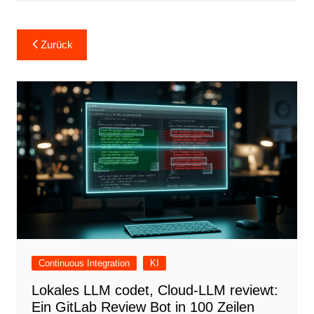
Beitragsnavigation
Zurück
Continuous Integration
KI
Lokales LLM codet, Cloud-LLM reviewt:
Ein GitLab Review Bot in 100 Zeilen