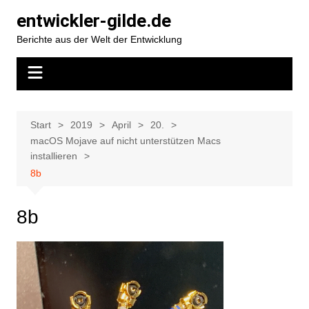
Zum
entwickler-gilde.de
Inhalt
Berichte aus der Welt der Entwicklung
springen
Start
2019
April
20.
macOS Mojave auf nicht unterstützen Macs
installieren
8b
8b