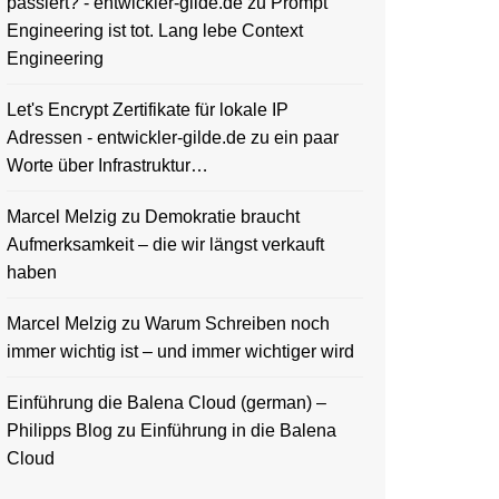
passiert? - entwickler-gilde.de
zu
Prompt
Engineering ist tot. Lang lebe Context
Engineering
Let's Encrypt Zertifikate für lokale IP
Adressen - entwickler-gilde.de
zu
ein paar
Worte über Infrastruktur…
Marcel Melzig
zu
Demokratie braucht
Aufmerksamkeit – die wir längst verkauft
haben
Marcel Melzig
zu
Warum Schreiben noch
immer wichtig ist – und immer wichtiger wird
Einführung die Balena Cloud (german) –
Philipps Blog
zu
Einführung in die Balena
Cloud