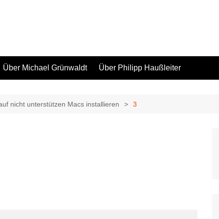
Über Michael Grünwaldt
Über Philipp Haußleiter
f nicht unterstützen Macs installieren
3