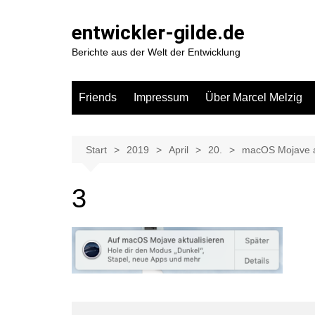
Zum
Inhalt
entwickler-gilde.de
springen
Berichte aus der Welt der Entwicklung
Friends
Impressum
Über Marcel Melzig
Start
2019
April
20.
macOS Mojave au
3