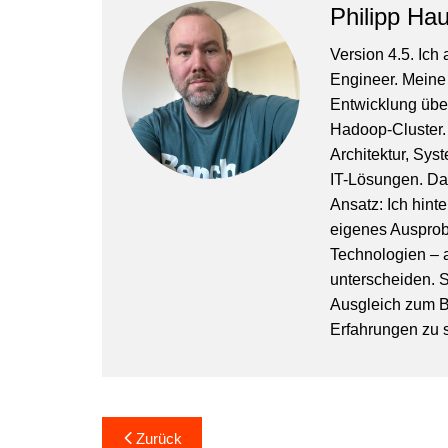
Philipp Hau
Version 4.5. Ich 
Engineer. Meine 
Entwicklung über
Hadoop-Cluster.
Architektur, Sys
IT-Lösungen. Dab
Ansatz: Ich hin
eigenes Ausprobi
Technologien – 
unterscheiden. S
Ausgleich zum B
Erfahrungen zu
Beitragsnavigation
Zurück