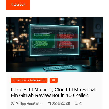
Beitragsnavigation
Zurück
Continuous Integration
KI
Lokales LLM codet, Cloud-LLM reviewt:
Ein GitLab Review Bot in 100 Zeilen
Philipp Haußleiter
2026-08-05
0