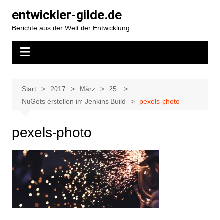
Zum
entwickler-gilde.de
Inhalt
Berichte aus der Welt der Entwicklung
springen
Start
2017
März
25.
NuGets erstellen im Jenkins Build
pexels-photo
pexels-photo