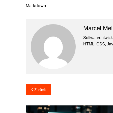
Markdown
Marcel Mel
Softwareentwick
HTML, CSS, Ja
Beitragsnavigation
Zurück