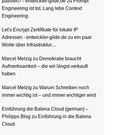
passiert? - entwickler-gilde.de
zu
Prompt
Engineering ist tot. Lang lebe Context
Engineering
Let's Encrypt Zertifikate für lokale IP
Adressen - entwickler-gilde.de
zu
ein paar
Worte über Infrastruktur…
Marcel Melzig
zu
Demokratie braucht
Aufmerksamkeit – die wir längst verkauft
haben
Marcel Melzig
zu
Warum Schreiben noch
immer wichtig ist – und immer wichtiger wird
Einführung die Balena Cloud (german) –
Philipps Blog
zu
Einführung in die Balena
Cloud