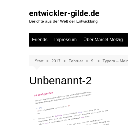
Zum
Inhalt
entwickler-gilde.de
springen
Berichte aus der Welt der Entwicklung
Friends
Impressum
Über Marcel Melzig
Start
2017
Februar
9.
Typora – Mein
Unbenannt-2