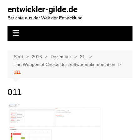
Zum
entwickler-gilde.de
Inhalt
Berichte aus der Welt der Entwicklung
springen
Start
2016
Dezember
21.
The Weapon of Choice der Softwaredokumentation
011
011