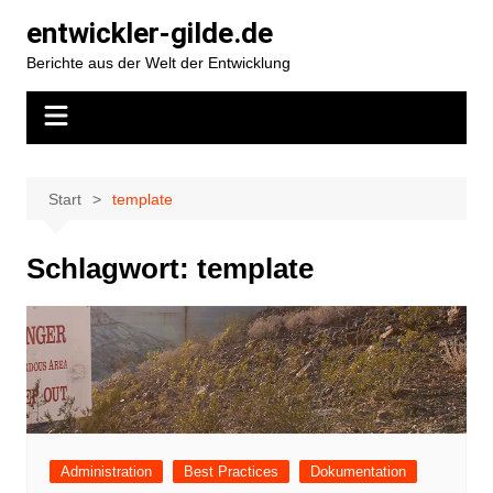
Zum
entwickler-gilde.de
Inhalt
Berichte aus der Welt der Entwicklung
springen
Start
template
Schlagwort:
template
Administration
Best Practices
Dokumentation