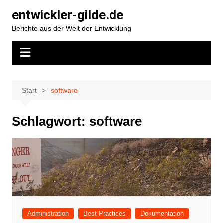
Zum
entwickler-gilde.de
Inhalt
Berichte aus der Welt der Entwicklung
springen
Start
software
Schlagwort:
software
Administration
Best Practices
Dokumentation