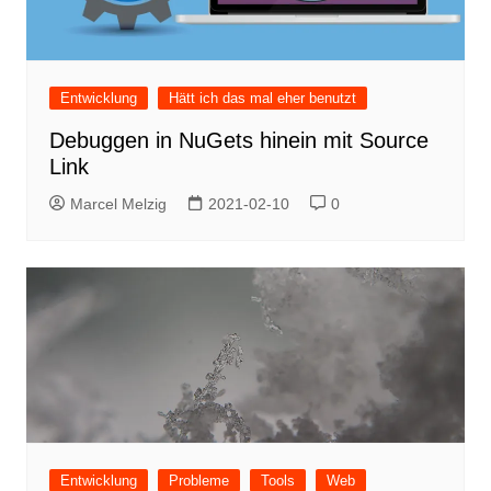
Entwicklung
Hätt ich das mal eher benutzt
Debuggen in NuGets hinein mit Source
Link
Marcel Melzig
2021-02-10
0
Entwicklung
Probleme
Tools
Web